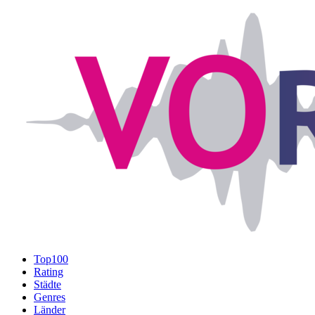
Top100
Rating
Städte
Genres
Länder