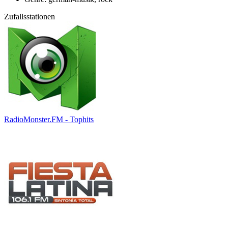
Zufallsstationen
RadioMonster.FM - Tophits