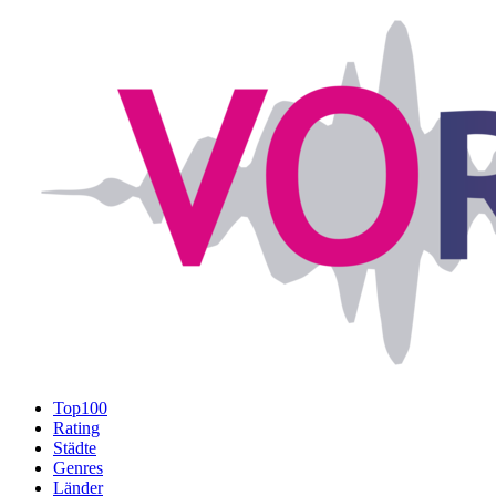
Top100
Rating
Städte
Genres
Länder