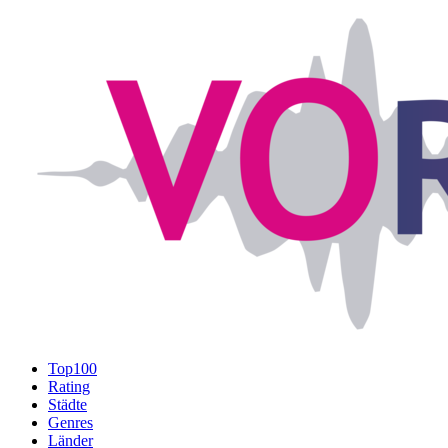
Top100
Rating
Städte
Genres
Länder