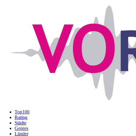
Top100
Rating
Städte
Genres
Länder