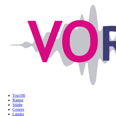
Top100
Rating
Städte
Genres
Länder