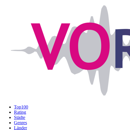
Top100
Rating
Städte
Genres
Länder