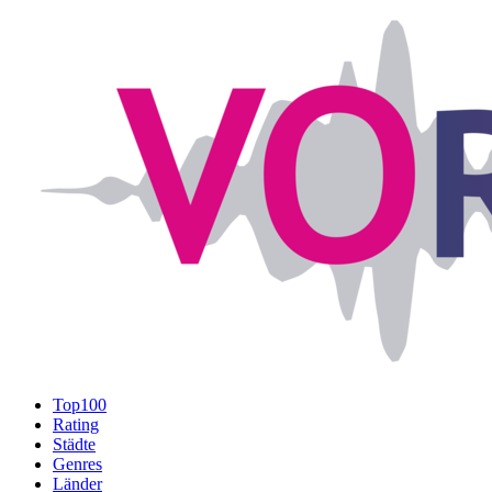
Top100
Rating
Städte
Genres
Länder