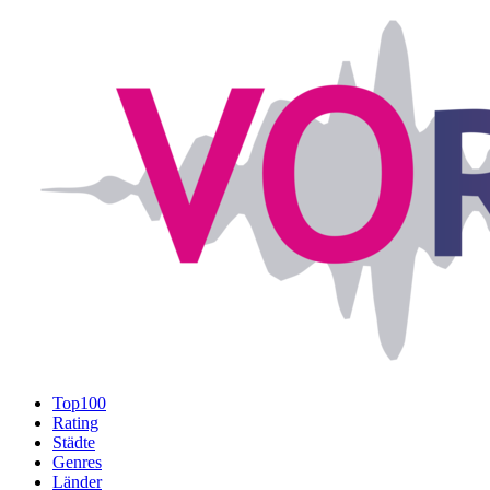
Top100
Rating
Städte
Genres
Länder