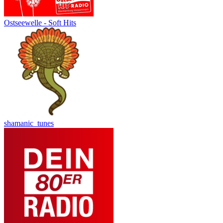
Ostseewelle - Soft Hits
shamanic_tunes