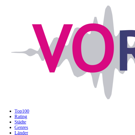
Top100
Rating
Städte
Genres
Länder