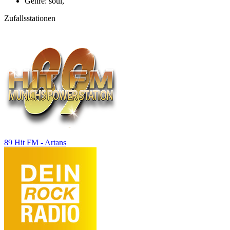
Genre: soul,
Zufallsstationen
89 Hit FM - Artans