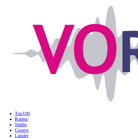
Top100
Rating
Städte
Genres
Länder