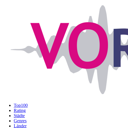
Top100
Rating
Städte
Genres
Länder