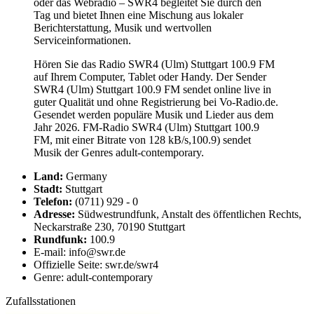
oder das Webradio – SWR4 begleitet Sie durch den
Tag und bietet Ihnen eine Mischung aus lokaler
Berichterstattung, Musik und wertvollen
Serviceinformationen.
Hören Sie das Radio SWR4 (Ulm) Stuttgart 100.9 FM
auf Ihrem Computer, Tablet oder Handy. Der Sender
SWR4 (Ulm) Stuttgart 100.9 FM sendet online live in
guter Qualität und ohne Registrierung bei Vo-Radio.de.
Gesendet werden populäre Musik und Lieder aus dem
Jahr 2026. FM-Radio SWR4 (Ulm) Stuttgart 100.9
FM, mit einer Bitrate von 128 kB/s,100.9) sendet
Musik der Genres adult-contemporary.
Land:
Germany
Stadt:
Stuttgart
Telefon:
(0711) 929 - 0
Adresse:
Südwestrundfunk, Anstalt des öffentlichen Rechts,
Neckarstraße 230, 70190 Stuttgart
Rundfunk:
100.9
E-mail: info@swr.de
Offizielle Seite: swr.de/swr4
Genre: adult-contemporary
Zufallsstationen