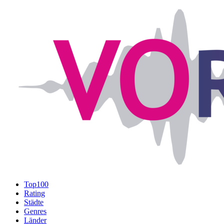
Top100
Rating
Städte
Genres
Länder