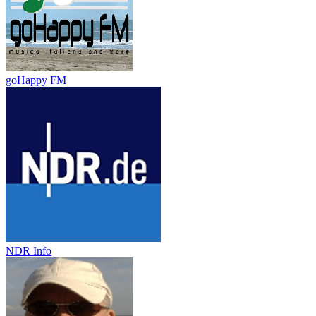
goHappy FM
NDR Info