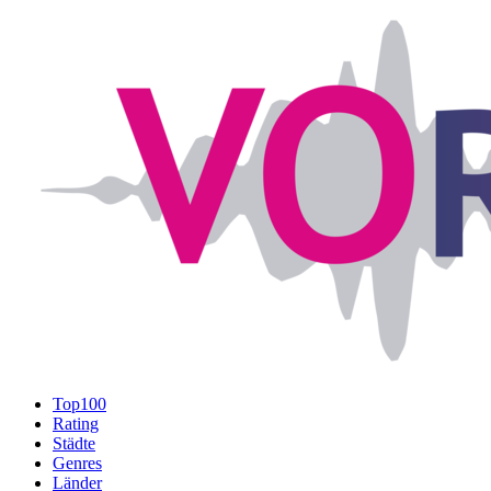
Top100
Rating
Städte
Genres
Länder