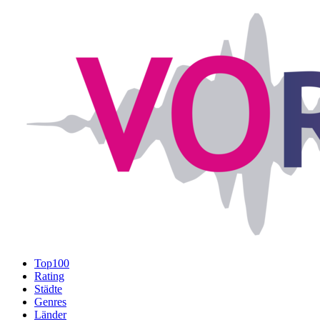
Top100
Rating
Städte
Genres
Länder