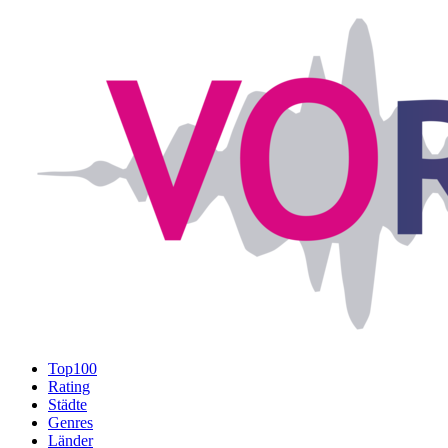
Top100
Rating
Städte
Genres
Länder