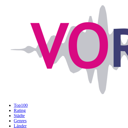
Top100
Rating
Städte
Genres
Länder