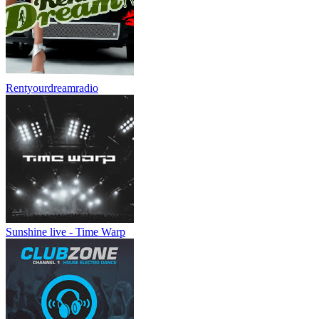
Rentyourdreamradio
Sunshine live - Time Warp