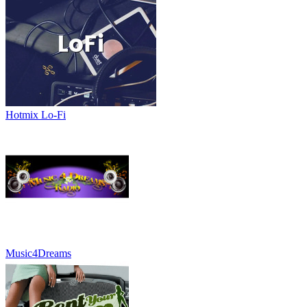
Hotmix Lo-Fi
Music4Dreams