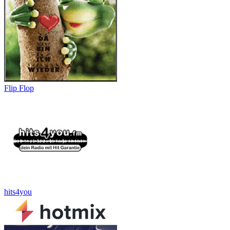
Flip Flop
hits4you