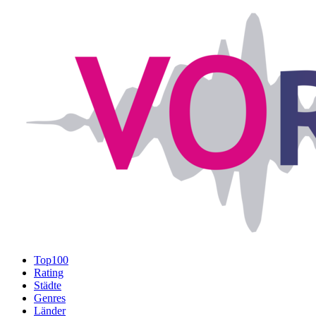
Top100
Rating
Städte
Genres
Länder