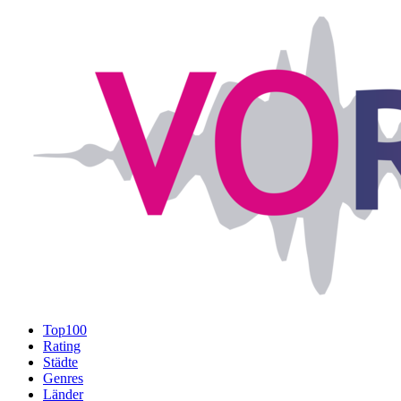
Top100
Rating
Städte
Genres
Länder