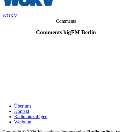
WOKV
Comments
Comments bigFM Berlin
Über uns
Kontakt
Radio hinzufügen
Werbung
Copyright ©
2026
Kostenloses Internetradio.
Radio online
|
vo-