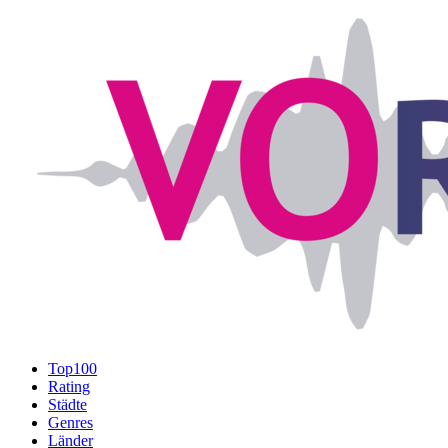
Top100
Rating
Städte
Genres
Länder