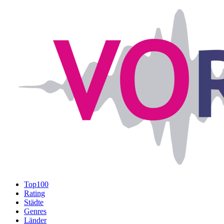
Top100
Rating
Städte
Genres
Länder