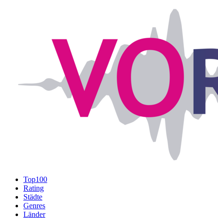
Top100
Rating
Städte
Genres
Länder