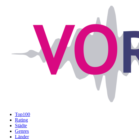
Top100
Rating
Städte
Genres
Länder