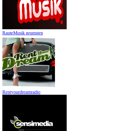
RauteMusik вrumstep
Rentyourdreamradio