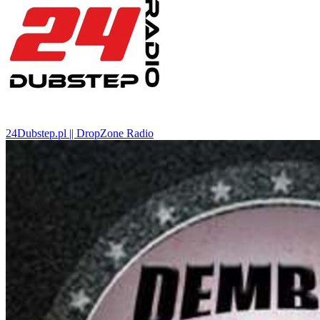
24Dubstep.pl || DropZone Radio