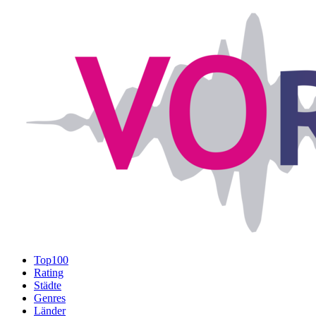
Top100
Rating
Städte
Genres
Länder