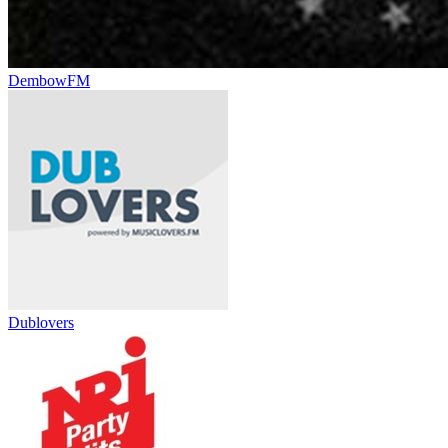
DembowFM
Dublovers