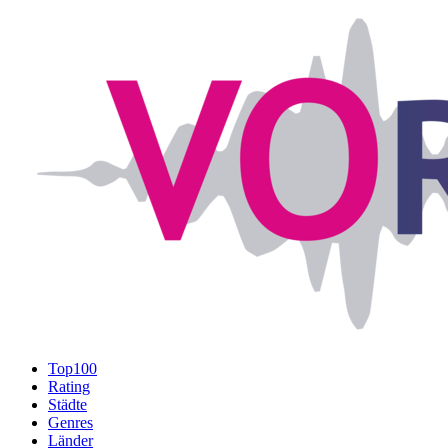
Top100
Rating
Städte
Genres
Länder