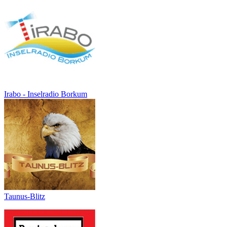
Irabo - Inselradio Borkum
Taunus-Blitz