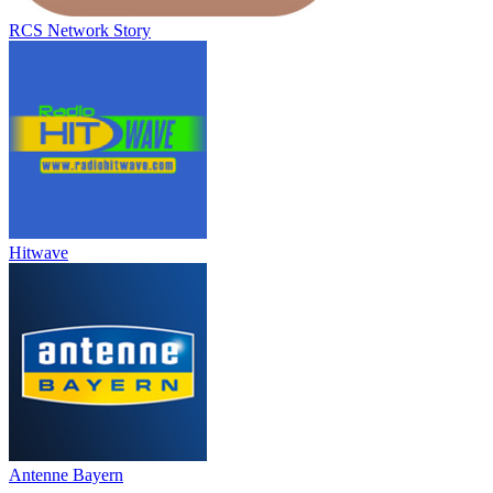
RCS Network Story
Hitwave
Antenne Bayern