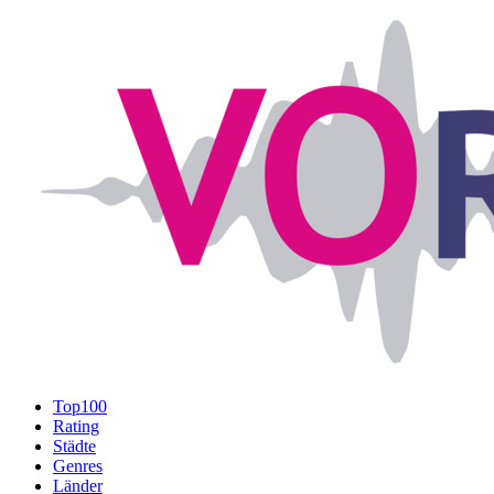
Top100
Rating
Städte
Genres
Länder