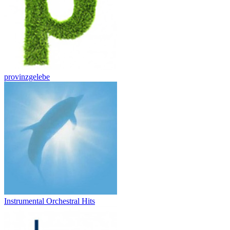
provinzgelebe
Instrumental Orchestral Hits