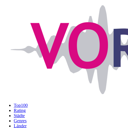
Top100
Rating
Städte
Genres
Länder