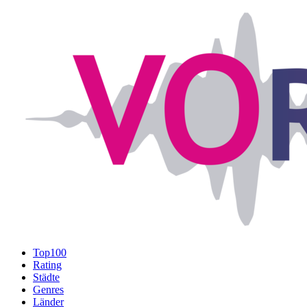
Top100
Rating
Städte
Genres
Länder