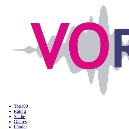
Top100
Rating
Städte
Genres
Länder