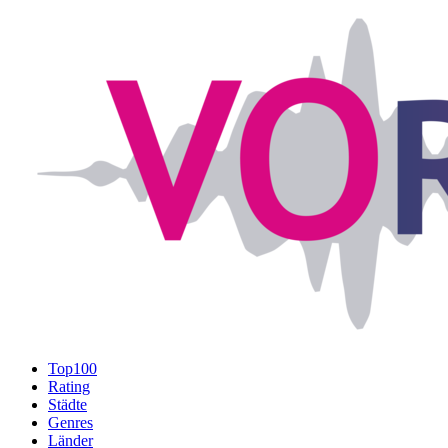
Top100
Rating
Städte
Genres
Länder