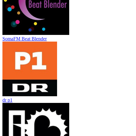
SomaFM Beat Blender
dr p1