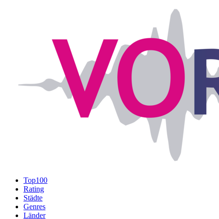
Top100
Rating
Städte
Genres
Länder