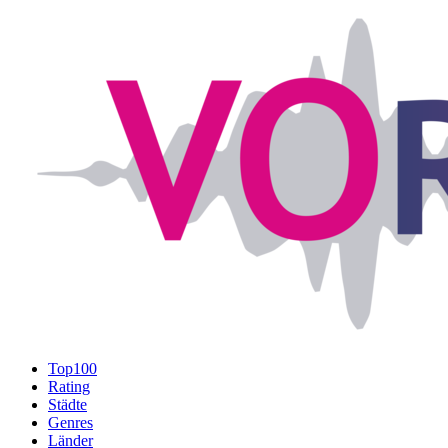
Top100
Rating
Städte
Genres
Länder