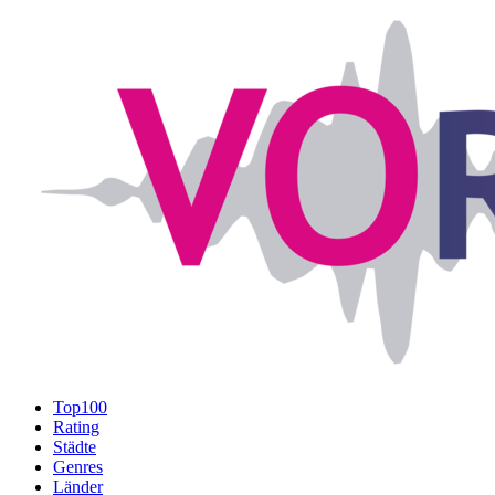
Top100
Rating
Städte
Genres
Länder