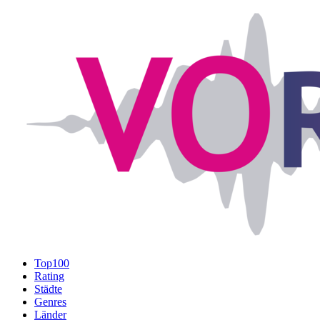
Top100
Rating
Städte
Genres
Länder