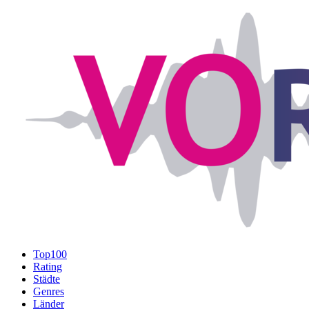
Top100
Rating
Städte
Genres
Länder