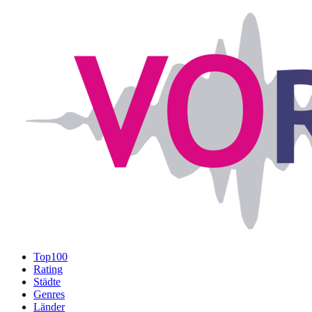
Top100
Rating
Städte
Genres
Länder