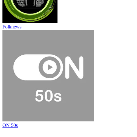
Folknews
ON 50s