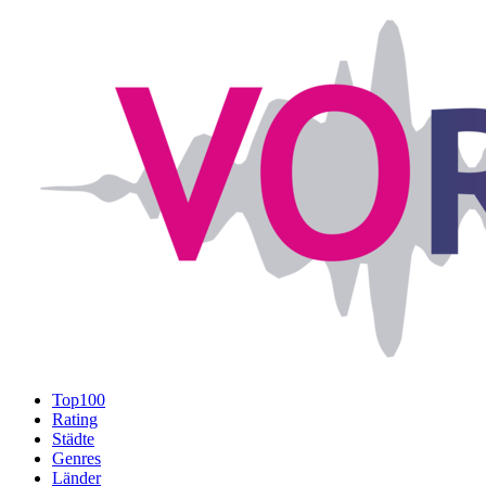
Top100
Rating
Städte
Genres
Länder