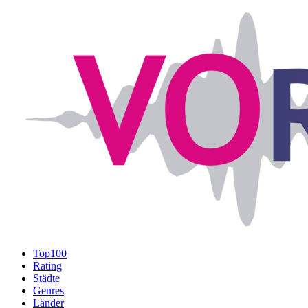
Top100
Rating
Städte
Genres
Länder