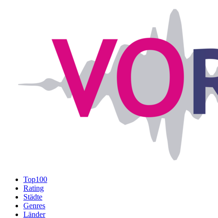
Top100
Rating
Städte
Genres
Länder