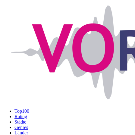
Top100
Rating
Städte
Genres
Länder