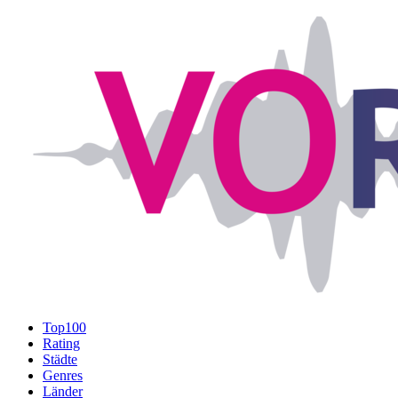
Top100
Rating
Städte
Genres
Länder