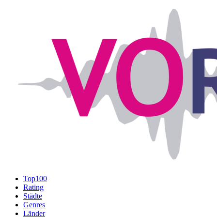
Top100
Rating
Städte
Genres
Länder