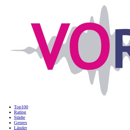
Top100
Rating
Städte
Genres
Länder