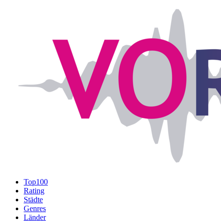
Top100
Rating
Städte
Genres
Länder