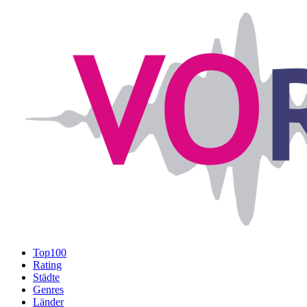
Top100
Rating
Städte
Genres
Länder