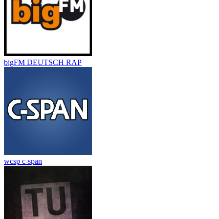
bigFM DEUTSCH RAP
wcsp c-span