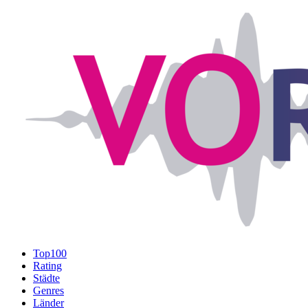
Top100
Rating
Städte
Genres
Länder