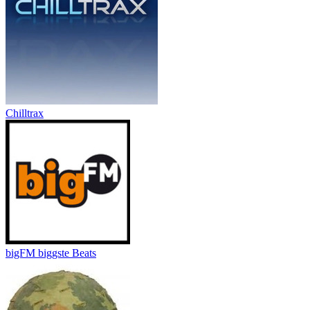
Chilltrax
bigFM biggste Beats