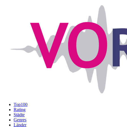
Top100
Rating
Städte
Genres
Länder