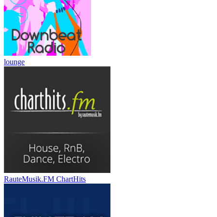
lounge
RauteMusik.FM ChartHits