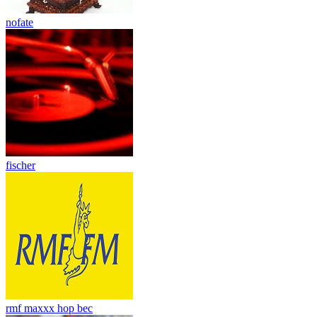
nofate
fischer
rmf maxxx hop bec