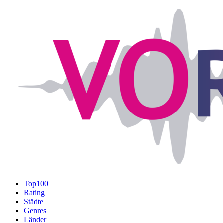
Top100
Rating
Städte
Genres
Länder