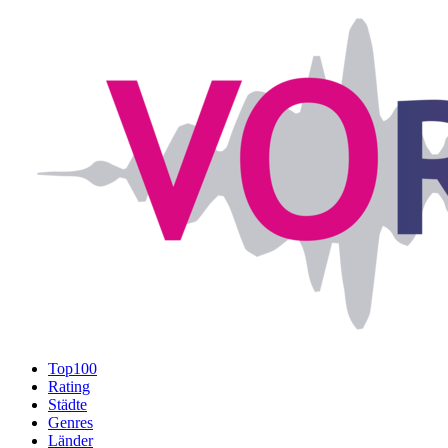
Top100
Rating
Städte
Genres
Länder