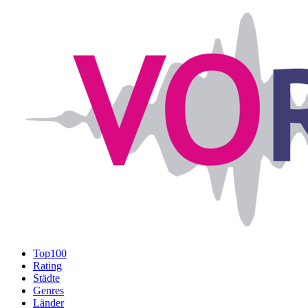
Top100
Rating
Städte
Genres
Länder