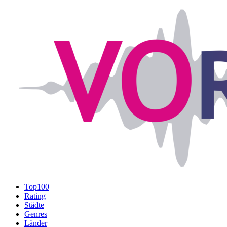
Top100
Rating
Städte
Genres
Länder